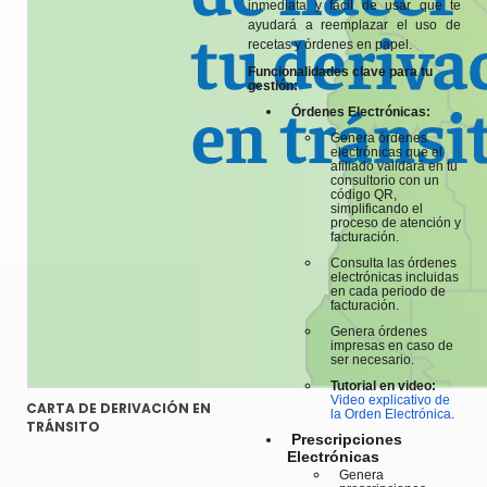
inmediata y fácil de usar que te
ayudará a reemplazar el uso de
recetas y órdenes en papel.
Funcionalidades clave para tu
gestión:
Órdenes Electrónicas:
Genera órdenes
electrónicas que el
afiliado validará en tu
consultorio con un
código QR,
simplificando el
proceso de atención y
facturación.
Consulta las órdenes
electrónicas incluidas
en cada periodo de
facturación.
Genera órdenes
impresas en caso de
ser necesario.
Tutorial en video:
Video explicativo de
CARTA DE DERIVACIÓN EN
la Orden Electrónica
.
TRÁNSITO
Prescripciones
Electrónicas
Genera