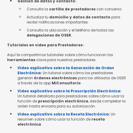
Gestión de datos y contacto:
Consulta la
cartilla de prestadores
con convenio.
Actualiza tu
domicilio y datos de contacto
para
recibir notificaciones importantes.
Consulta la ubicación y el teléfono de todas las
delegaciones de OSER.
Tutoriales en video para Prestadores:
Aquí te compartimos tutoriales sobre cómo funcionan las
herramientas
clave para nuestros prestadores.
Video explicativo sobre la Generación de Orden
Electrónica
:
Un tutorial sobre cómo los prestadores
generan
órdenes electrónicas
para los afiliados de OSER
a través de la app
MiConsultorio
.
Video explicativo sobre la Prescripción Electrónica
:
Un tutorial detallado para prestadores sobre cómo usar la
función de
prescripción electrónica
, desde completar la
orden hasta enviarla para su autorización.
Video explicativo sobre la Receta Electrónica
:
Un
resumen sobre cómo usar la función de
receta
electrónica
.