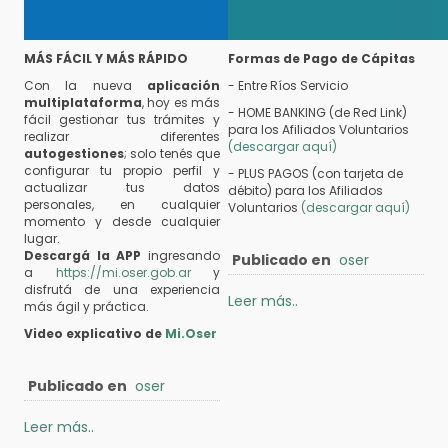
MÁS FÁCIL Y MÁS RÁPIDO
Formas de Pago de Cápitas
Con la nueva
aplicación
- Entre Ríos Servicio
multiplataforma
, hoy es más
- HOME BANKING (de Red Link)
fácil gestionar tus trámites y
para los Afiliados Voluntarios
realizar diferentes
(descargar aquí)
autogestiones
; solo tenés que
configurar tu propio perfil y
- PLUS PAGOS (con tarjeta de
actualizar tus datos
débito) para los Afiliados
personales, en cualquier
Voluntarios
(descargar aquí)
momento y desde cualquier
lugar.
Descargá la APP
ingresando
Publicado en
oser
a
https://mi.oser.gob.ar
y
disfrutá de una experiencia
Leer más..
más ágil y práctica.
Video explicativo de
Mi.Oser
Publicado en
oser
Leer más..