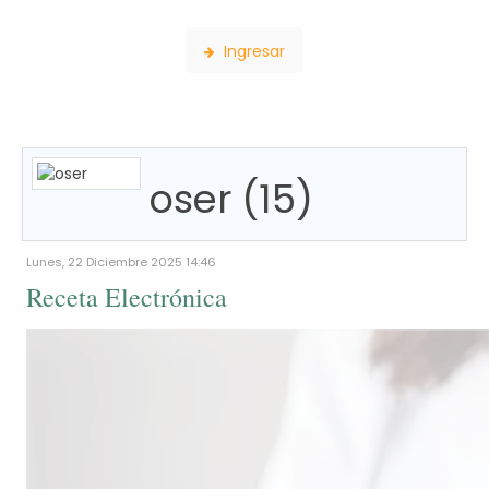
Consulta de Farmacias
Ingresar
a
oser (15)
l
ario
te
Lunes, 22 Diciembre 2025 14:46
Receta Electrónica
.
ización
r
dad