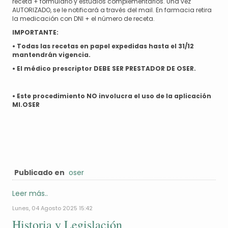
receta + formulario y estudios complementarios. Una vez
AUTORIZADO, se le notificará a través del mail. En farmacia retira
la medicación con DNI + el número de receta.
IMPORTANTE:
•
Todas las recetas en papel expedidas hasta el 31/12
mantendrán vigencia.
•
El médico prescriptor DEBE SER PRESTADOR DE OSER.
•
Este procedimiento NO involucra el uso de la aplicación
MI.OSER
Publicado en
oser
Leer más..
Lunes, 04 Agosto 2025 15:42
Historia y Legislación