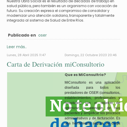
Nuestra Obra Social es el resultado de décadas de trabajo en
salud pública, pero también es un organismo con vocación de
futuro. Su creación expresa el compromiso de consolidar y
modernizar una atención solidaria, transparente y totalmente
integrada al sistema de Salud de Entre Ríos.
Publicado en
oser
Leer más..
Lunes, 28 Abril 2025 11:47
Domingo, 22 Octubre 2023 20:46
Carta de Derivación
miConsultorio
Que es MiConsultrio?
MiConsultorio es una aplicación
diseñada para todos los
prestadores de OSER (consultorios,
establecimientos, profesionales y
hospitales) con el objetivo de
optimizar la atención de sus
pacientes y simplificar los procesos
administrativos y de facturación. Es
una herramienta segura, de carga