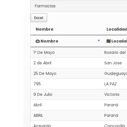
Farmacias
Excel
Nombre
Localida
Nombre
Locali
1º De Mayo
Rosario del
2 de Abril
San Jose
25 De Mayo
Gualeguay
795
LA PAZ
9 De Julio
Victoria
Abril
Paraná
ABRIL
Paraná
Acevedo
Concordia