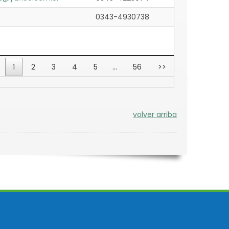
0343-4930738
1
2
3
4
5
…
56
>>
volver arriba