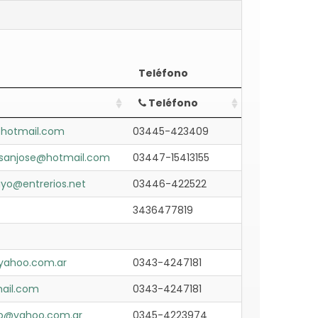
Teléfono
Teléfono
hotmail.com
03445-423409
lsanjose@hotmail.com
03447-15413155
o@entrerios.net
03446-422522
3436477819
@yahoo.com.ar
0343-4247181
ail.com
0343-4247181
o@yahoo.com.ar
0345-4223974