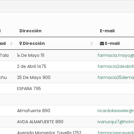
d
Dirección
E-mail
dad
Dirección
E-mail
 Tala
1к De Mayo 111
farmacia.mayo@
2 de Abril 1475
farmacia2deabri
chu
25 De Mayo 900
farmacia25demay
ESPAÑA 795
Almafuerte 890
ricardokesseler
AVDA ALMAFUERTE 890
ivanurqui7@hotm
Avenida Monseбor Tavella 1752
farmaciaaceved