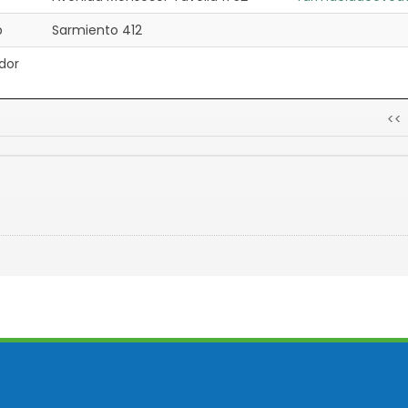
p
Sarmiento 412
ador
<<